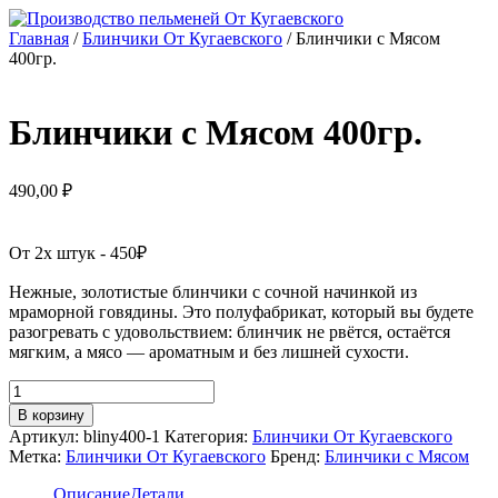
Перейти
к
Главная
/
Блинчики От Кугаевского
/ Блинчики с Мясом
содержимому
400гр.
Блинчики с Мясом 400гр.
490,00
₽
От 2х штук - 450₽
Нежные, золотистые блинчики с сочной начинкой из
мраморной говядины. Это полуфабрикат, который вы будете
разогревать с удовольствием: блинчик не рвётся, остаётся
мягким, а мясо — ароматным и без лишней сухости.
Количество
товара
В корзину
Блинчики
Артикул:
bliny400-1
Категория:
Блинчики От Кугаевского
с
Метка:
Блинчики От Кугаевского
Бренд:
Блинчики с Мясом
Мясом
400гр.
Описание
Детали