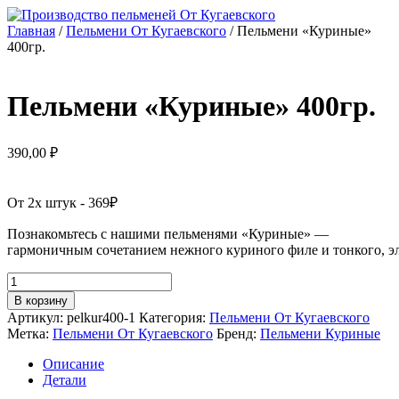
Перейти
к
Главная
/
Пельмени От Кугаевского
/ Пельмени «Куриные»
содержимому
400гр.
Пельмени «Куриные» 400гр.
390,00
₽
От 2х штук - 369₽
Познакомьтесь с нашими пельменями «Куриные» —
гармоничным сочетанием нежного куриного филе и тонкого, эл
Количество
товара
В корзину
Пельмени
Артикул:
pelkur400-1
Категория:
Пельмени От Кугаевского
«Куриные»
Метка:
Пельмени От Кугаевского
Бренд:
Пельмени Куриные
400гр.
Описание
Детали