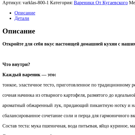
Вареники
Артикул:
varklas-800-1
Категория:
Вареники От Кугаевского
Ме
«Классические
с
Описание
картошкой
Детали
и
луком»
Описание
800гр.
Откройте для себя вкус настоящей домашней кухни с наши
Что внутри?
Каждый вареник — это:
тонкое, эластичное тесто, приготовленное по традиционному р
сочная начинка из отварного картофеля, размятого до идеально
ароматный обжаренный лук, придающий пикантную нотку и н
сбалансированное сочетание соли и перца для гармоничного вк
Состав теста: мука пшеничная, вода питьевая, яйцо куриное, м