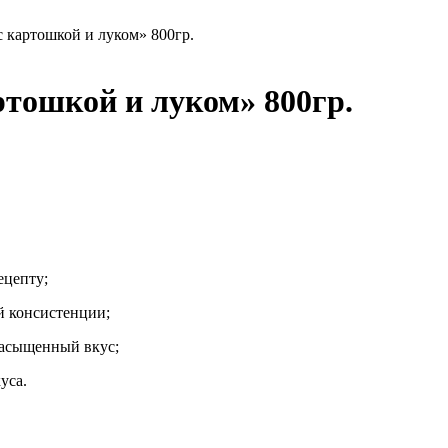
 картошкой и луком» 800гр.
ртошкой и луком» 800гр.
ецепту;
й консистенции;
асыщенный вкус;
уса.