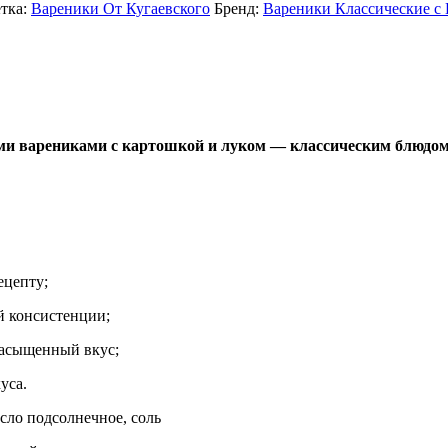
тка:
Вареники От Кугаевского
Бренд:
Вареники Классические с
ми варениками с картошкой и луком — классическим блюдом
ецепту;
й консистенции;
асыщенный вкус;
уса.
асло подсолнечное, соль