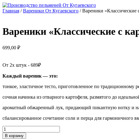
Перейти
к
Главная
/
Вареники От Кугаевского
/ Вареники «Классические с
содержимому
Вареники «Классические с ка
699,00
₽
От 2х штук - 689₽
Каждый вареник — это:
тонкое, эластичное тесто, приготовленное по традиционному р
сочная начинка из отварного картофеля, размятого до идеально
ароматный обжаренный лук, придающий пикантную нотку и н
сбалансированное сочетание соли и перца для гармоничного вк
Количество
товара
В корзину