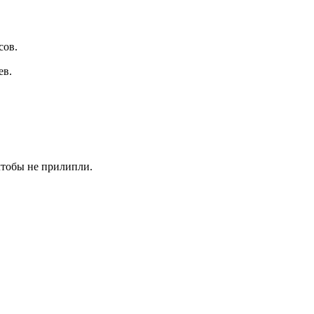
сов.
ев.
чтобы не прилипли.